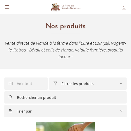


LES GRANDES GUIGNIERES
28480 LA CROIX DU PERCHE
06 67 69 53 45
Nos produits
Vous pouvez nous contacter aux numéro suivant :
Vente directe de viande à la ferme dans l'Eure et Loir (28), Nogent-
le-Rotrou - Détail et colis de viande, volaille fermière, produits
06 67 69 53 45
locaux -
Voir tout
Filtrer les produits


Adresse email de réception


En cochant cette case, vous consentez à recevoir nos propositions commerciales à l'adresse
email indiqué ci-dessus. Vous pouvez vous désinscrire à tout moment en utilisant
le
formulaire de désinscription
.
Trier par

INSCRIPTION