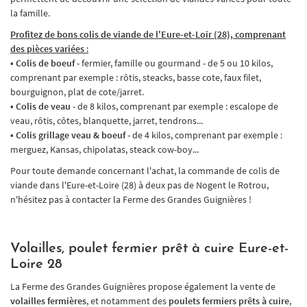
la famille.
Profitez de bons colis de viande de l'Eure-et-Loir (28), comprenant
des pièces variées
:
• Colis de boeuf
- fermier, famille ou gourmand - de 5 ou 10 kilos,
comprenant par exemple : rôtis, steacks, basse cote, faux filet,
bourguignon, plat de cote/jarret.
• Colis de veau
- de 8 kilos, comprenant par exemple : escalope de
veau, rôtis, côtes, blanquette, jarret, tendrons...
• Colis grillage veau & boeuf
- de 4 kilos, comprenant par exemple :
merguez, Kansas, chipolatas, steack cow-boy...
Pour toute demande concernant l'achat, la commande de colis de
viande dans l'Eure-et-Loire (28) à deux pas de Nogent le Rotrou,
n'hésitez pas à contacter la Ferme des Grandes Guignières !
Volailles, poulet fermier prêt à cuire Eure-et-
Loire 28
La Ferme des Grandes Guignières propose également la vente de
volailles fermières
, et notamment des
poulets fermiers prêts à cuire
,