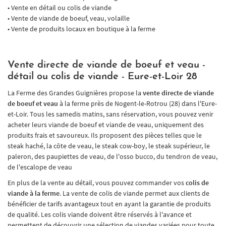
• Vente en détail ou colis de viande
• Vente de viande de boeuf, veau, volaille
Une questio
• Vente de produits locaux en boutique à la ferme
06 67 69 53 45
Accueil
Vente directe de viande de boeuf et veau -
détail ou colis de viande - Eure-et-Loir 28
La ferme
La Ferme des Grandes Guignières propose la
vente directe de viande
Nos produits
de boeuf et veau
à la ferme près de Nogent-le-Rotrou (28) dans l'Eure-
et-Loir. Tous les samedis matins, sans réservation, vous pouvez venir
Galerie
acheter leurs viande de boeuf et viande de veau, uniquement des
produits frais et savoureux. Ils proposent des pièces telles que le
Restez infor
Avis
steak haché, la côte de veau, le steak cow-boy, le steak supérieur, le
paleron, des paupiettes de veau, de l'osso bucco, du tendron de veau,
INSCRIPTION NEWS
ités & Événements
de l'escalope de veau
Contact
En plus de la vente au détail, vous pouvez commander vos
colis de
viande à la ferme
. La vente de colis de viande permet aux clients de
bénéficier de tarifs avantageux tout en ayant la garantie de produits
Rejoignez-nous
de qualité. Les colis viande doivent être réservés à l'avance et
permettent de découvrir une sélection de viandes variées pour toute